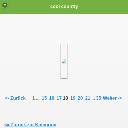
cool-country
<- Zurück
1
...
15
16
17
18
19
20
21
...
35
Weiter ->
en Songs "Three Nights" und "Brave Soul"
<= Zurück zur Kategorie