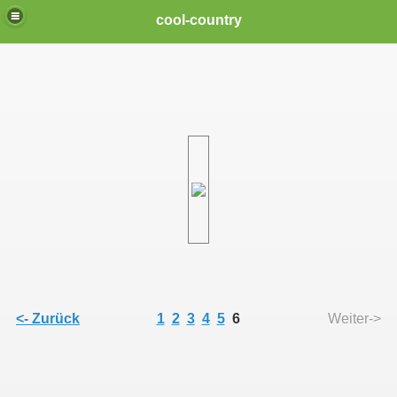
cool-country
<- Zurück
1
2
3
4
5
6
Weiter->
en Songs "Three Nights" und "Brave Soul"