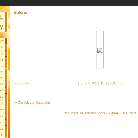
Galerie
l-
y
ic
me
nd
tte
ste
ten
se
<- Zurück
1
...
7
8
9
10
11
12
13
...
35
ws
ry"
 zu
ee
<= Zurück zur Kategorie
ul"
ch
Besucher 741190 Besucher (2649449 Hits) hier!
nks
um
os
rie