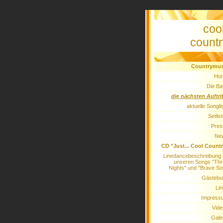
coo
countr
Countrymus
Ho
Die Ba
die nächsten Auftri
aktuelle Songli
Setlis
Pres
Ne
CD "Just... Cool Count
Linedancebeschreibung
unseren Songs "Thr
Nights" und "Brave So
Gästebu
Li
Impress
Vide
Gale