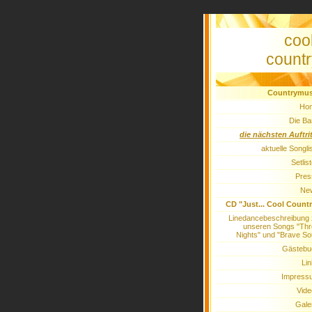
coo
countr
Countrymus
Ho
Die Ba
die nächsten Auftri
aktuelle Songli
Setlis
Pres
Ne
CD "Just... Cool Count
Linedancebeschreibung
unseren Songs "Thr
Nights" und "Brave So
Gästebu
Li
Impress
Vide
Gale