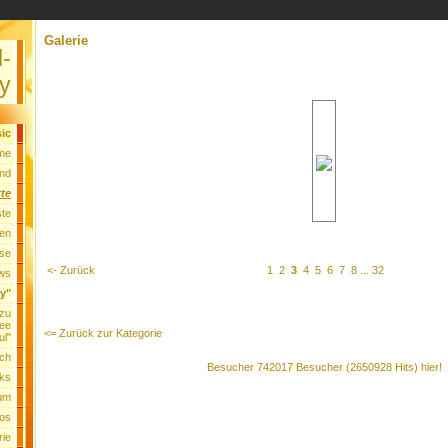
Galerie
l-
y
ic
me
nd
tte
ste
ten
se
<- Zurück
1
2
3
4
5
6
7
8
...
32
ws
ry"
 zu
ee
<= Zurück zur Kategorie
ul"
ch
Besucher 742017 Besucher (2650928 Hits) hier!
nks
um
os
rie