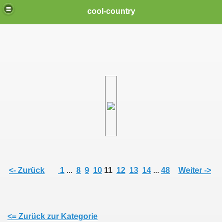
cool-country
<- Zurück
1
...
8
9
10
11
12
13
14
...
48
Weiter ->
en Songs "Three Nights" und "Brave Soul"
<= Zurück zur Kategorie