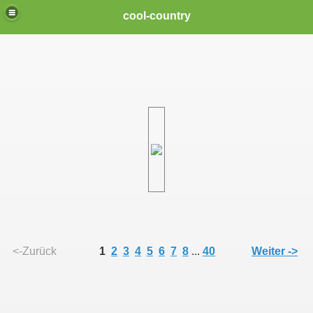
cool-country
<-Zurück
1
2
3
4
5
6
7
8
...
40
Weiter ->
en Songs "Three Nights" und "Brave Soul"